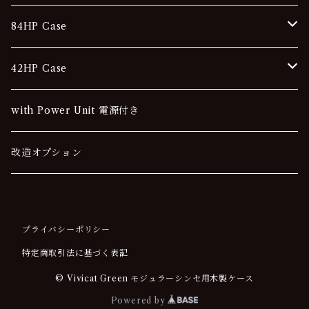
42HP
84HP Case
Stationery Case 据え置き型
42HP Case
Portable Case 携行型
Stationery Case 据え置き型
with Power Unit 電源付き
Portable Case 携行型
改造オプション
プライバシーポリシー
特定商取引法に基づく表記
© Vivicat Green モジュラーシンセ用木製ケース
Powered by