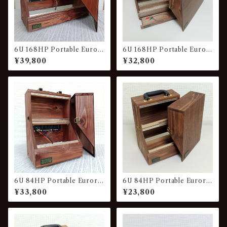
6U 168HP Portable Euror
6U 168HP Portable Euror
ack Wood Case with Powe
ack Wood Case with Draw
¥39,800
¥32,800
r Unit VG-841-P
er VG-842
6U 84HP Portable Eurora
6U 84HP Portable Eurora
ck Wood Case with Power
ck Wood Case VG-421
¥33,800
¥23,800
Unit VG-421-P