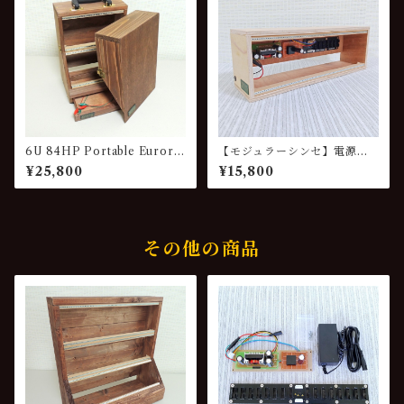
6U 84HP Portable Eurora
【モジュラーシンセ】電源付
ck Wood Case with Drawe
きケース Eurorack スタータ
¥25,800
¥15,800
r VG-422
ーセット 84HP VG-848
その他の商品