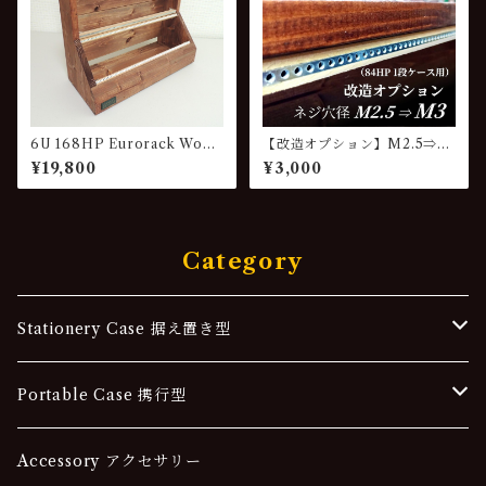
6U 168HP Eurorack Wood
【改造オプション】M2.5⇒M
Case VG-843
3 レールネジ穴径変更（84HP
¥19,800
¥3,000
1段ケース用）
Category
Stationery Case 据え置き型
84HP
Portable Case 携行型
42HP
84HP
Accessory アクセサリー