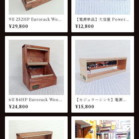
9U 252HP Eurorack Wood
【電源単品】大容量 Power S
Case VG-845
upply for Eurorack Modula
¥29,800
¥12,800
r Synthesizer モジュラーシ
ンセサイザー 電源 VG-PS84
6U 84HP Eurorack Wood
【モジュラーシンセ】電源付
Case with Power Unit VG-
きケース Eurorack スタータ
¥24,800
¥15,800
423-P
ーセット 84HP VG-848