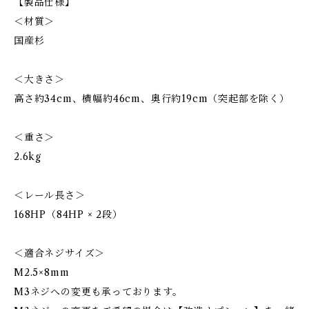
【製品仕様】
＜材質＞
国産杉
＜大きさ＞
高さ約34cm、横幅約46cm、奥行約19cm（突起部を除く）
＜重さ＞
2.6kg
＜レール長さ＞
168HP（84HP × 2段）
＜適合ネジサイズ＞
M2.5×8mm
M3ネジへの変更も承っております。